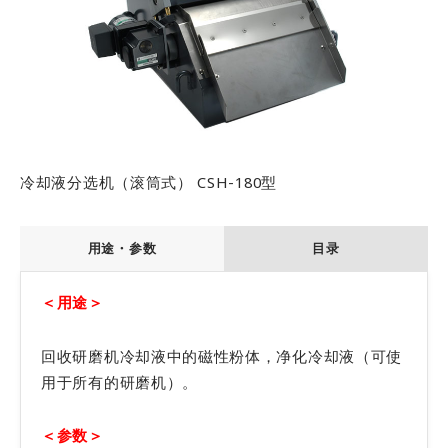
信息办公室
开发环境
工作机会
測試要求
冷却液分选机（滚筒式） CSH-180型
用途・参数
目录
＜用途＞
回收研磨机冷却液中的磁性粉体，净化冷却液（可使
用于所有的研磨机）。
＜参数＞