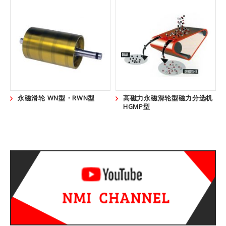
信息办公室
开发环境
工作机会
測試要求
永磁滑轮 WN型・RWN型
高磁力永磁滑轮型磁力分选机
HGMP型