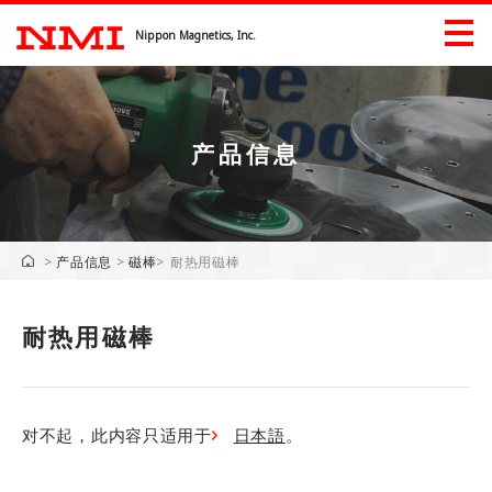
Nippon Magnetics, Inc.
产品信息
产品信息
产品信息（工業）
>
产品信息
>
磁棒
>
耐热用磁棒
展會信息
耐热用磁棒
下載
企业信息
企业信息
问候语
对不起，此内容只适用于
日本語
。
公司历史
重点行业的所有权