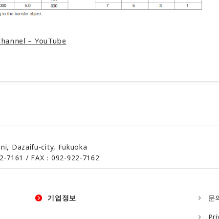
Channel – YouTube
ani, Dazaifu-city, Fukuoka
2-7161 / FAX：092-922-7162
기업정보
문
Pri