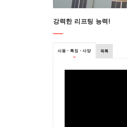
강력한 리프팅 능력!
사용・특징・사양
목록