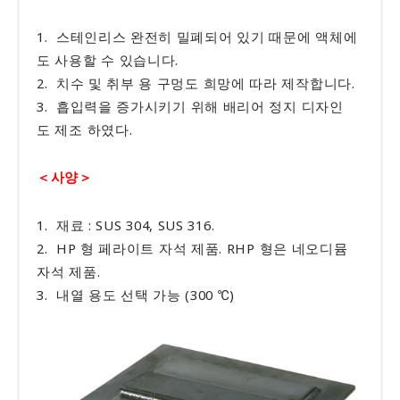
1. 스테인리스 완전히 밀폐되어 있기 때문에 액체에
도 사용할 수 있습니다.
2. 치수 및 취부 용 구멍도 희망에 따라 제작합니다.
3.
흡입력
을
증가시키기 위해
배리어
정지
디자인
도
제조 하였다
.
＜사양＞
1.
재료 :
SUS
304
,
SUS
316
.
2.
HP
형
페라이트
자석
제품.
RHP
형
은
네오디뮴
자석
제품.
3.
내열 용
도 선택 가능
(
300
℃
)