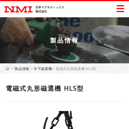
日本マグネティックス
株式会社
製品情報
製品情報
産業別製品情報
>
製品情報
>
吊下磁選機
>
電磁式丸形磁選機 HLS型
展示会情報
電磁式丸形磁選機 HLS型
ダウンロード
企業・採用情報
会社概要
ごあいさつ
沿革
主要工業所有権