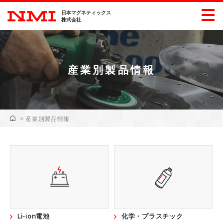
日本マグネティックス
株式会社
産業別製品情報
製品情報
産業別製品情報
>
産業別製品情報
展示会情報
ダウンロード
企業・採用情報
会社概要
ごあいさつ
沿革
主要工業所有権
Li-ion電池
化学・プラスチック