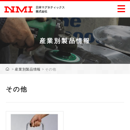
日本マグネティックス
株式会社
産業別製品情報
製品情報
産業別製品情報
>
産業別製品情報
>
その他
展示会情報
その他
ダウンロード
企業・採用情報
会社概要
ごあいさつ
沿革
主要工業所有権