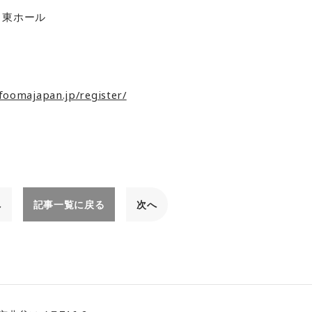
 東ホール
foomajapan.jp/register/
へ
記事一覧に戻る
次へ