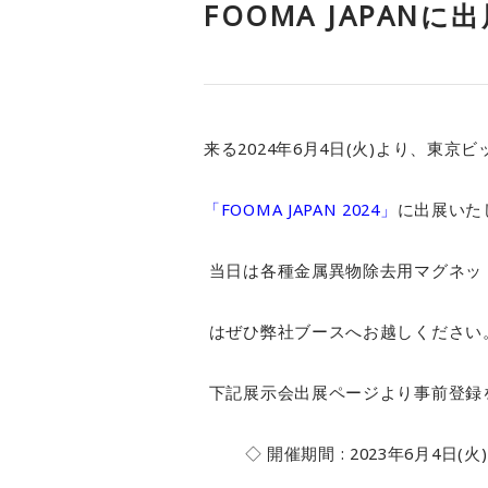
FOOMA JAPANに
来る
2024
年
6
月
4
日
(
火
)
より、東京ビ
「FOOMA JAPAN 2024」
に出展いた
当日は各種金属異物除去用マグネッ
はぜひ弊社ブースへお越しください
下記展示会出展ページより事前登録
◇ 開催期間
: 2023
年
6
月
4
日
(
火