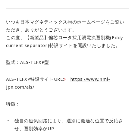
営業所案内
開発環境
採用情報
いつも日本マグネティックス㈱のホームページをご覧い
ただき、ありがとうございます。
お問い合わせ
この度、
【新製品】偏芯ロータ採用渦電流選別機(Eddy
current separator)特設サイトを開設いたしました。
型式：ALS-TLFXP型
ALS-TLFXP特設サイトURL:
https://www.nmi-
jpn.com/als/
特徴：
独自の磁気回路
により、選別に最適な位置で反応さ
せ、
選別効率がUP