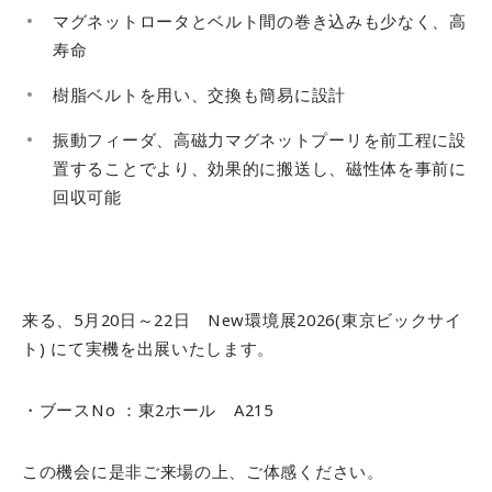
マグネットロータとベルト間の
巻き込みも少なく、高
寿命
樹脂ベルトを用い、
交換も簡易に設計
振動フィーダ、高磁力マグネットプーリを前工程に設
置
することでより、
効果的に搬送し、磁性体を事前に
回収可能
来る、5月20日～22日 New環境展2026(東京ビックサイ
ト) にて実機を出展いたします。
・ブースNo ：東
2
ホール
A215
この機会に是非ご来場の上、ご体感ください。