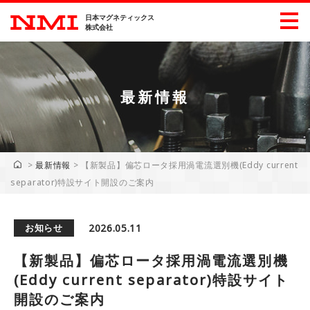
日本マグネティックス
株式会社
最新情報
製品情報
産業別製品情報
>
最新情報
>
【新製品】偏芯ロータ採用渦電流選別機(Eddy current
separator)特設サイト開設のご案内
展示会情報
ダウンロード
2026.05.11
お知らせ
企業・採用情報
【新製品】偏芯ロータ採用渦電流選別機
会社概要
ごあいさつ
(Eddy current separator)特設サイト
開設のご案内
沿革
主要工業所有権