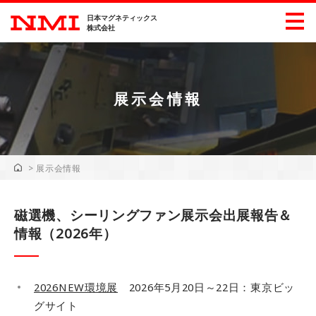
日本マグネティックス
株式会社
展示会情報
製品情報
産業別製品情報
>
展示会情報
展示会情報
磁選機、シーリングファン展示会出展報告＆
ダウンロード
情報（2026年）
企業・採用情報
会社概要
ごあいさつ
2026NEW環境展
2026年5月20日～22日：東京ビッ
沿革
主要工業所有権
グサイト